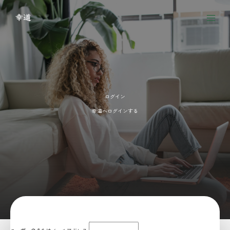
内
容
を
Main
ス
Menu
キ
ッ
プ
ログイン
幸道へログインする
ユーザー名またはメールアドレス