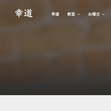
内
容
幸道
教室
お稽古
を
ス
キ
ッ
プ