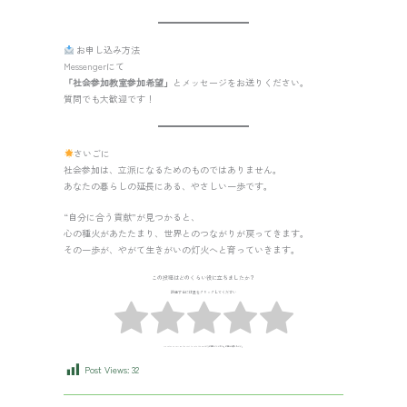
お申し込み方法
Messengerにて
「社会参加教室参加希望」
とメッセージをお送りください。
質問でも大歓迎です！
さいごに
社会参加は、立派になるためのものではありません。
あなたの暮らしの延長にある、やさしい一歩です。
“自分に合う貢献”が見つかると、
心の種火があたたまり、世界とのつながりが戻ってきます。
その一歩が、やがて生きがいの灯火へと育っていきます。
この投稿はどのくらい役に立ちましたか？
評価するには星をクリックしてください
No votes so far! Be the first to rate this post.まだ評価していません。評価をお願いします。
Post Views:
32