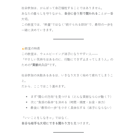
社会参加は、がんばって自己犠牲することではありません。
あなたの暮らしを守りながら、
自分に合う形で関われる
ことが一番
大切。
この教室では、“熱量”ではなく“続けられる設計”で、最初の一歩を
一緒に決めていきます。
教室の特長
この教室は、ウェルビーイング迷子になりやすい人――
「やさしい気持ちはあるのに、行動にできず止まってしまう人」の
ための
“貢献の入口”
です。
社会参加の失敗あるあるは、いきなり大きく始めて疲れてしまうこ
と。
だから、ここではこう進めます。
まず“関心の方向”を見つける（どんな貢献なら心が動く？）
次に“負担の条件”を決める（時間・頻度・お金・体力）
最後に“最初の一歩”を小さく具体化する（迷子にならない）
「いいことをしなきゃ」ではなく、
自分も相手も大切にできる関わり方
を見つけます。