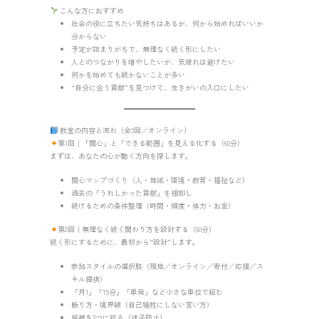
こんな方におすすめ
社会の役に立ちたい気持ちはあるが、何から始めればいいか
分からない
予定が詰まりがちで、無理なく続く形にしたい
人とのつながりを増やしたいが、気疲れは避けたい
何かを始めても続かないことが多い
“自分に合う貢献”を見つけて、生きがいの入口にしたい
教室の内容と流れ（全3回／オンライン）
第1回｜「関心」と「できる範囲」を見える化する（60分）
まずは、あなたの心が動く方向を探します。
関心マップづくり（人・地域・環境・教育・福祉など）
過去の「うれしかった貢献」を棚卸し
続けるための条件整理（時間・頻度・体力・お金）
第2回｜無理なく続く関わり方を設計する（60分）
続く形にするために、最初から“設計”します。
参加スタイルの選択肢（現地／オンライン／寄付／応援／ス
キル提供）
「月1」「15分」「単発」など小さな単位で組む
断り方・境界線（自己犠牲にしない言い方）
候補を3つに絞る（迷子防止）