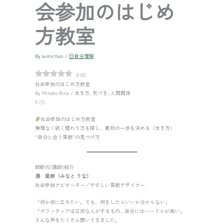
会参加のはじめ
方教室
By
sumichan
/
⑪自分理解
0
(
0
)
社会参加のはじめ方教室
By Minato Rina / 生き方, 気づき, 人間関係
5 (1)
社会参加のはじめ方教室
無理なく続く関わり方を探し、最初の一歩を決める（生き方）
“自分に合う貢献”の見つけ方
師範代(講師)紹介
湊 里奈（みなと りな）
社会参加ナビゲーター／やさしい貢献デザイナー
「何か役に立ちたい。でも、何をしたらいいか分からない」
「ボランティアは立派な人がするもの…自分にはハードルが高い」
そんな声をたくさん聞いてきました。