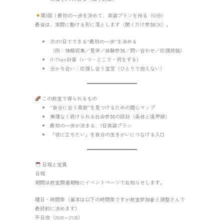
第3回｜最初の一歩を決めて、実装プランを作る（60分）
最後は、実際に動ける形に落とします（聞くだけ参加OK）。
次の7日でできる“最初の一歩”を決める
（例：情報収集／見学／体験参加／問い合わせ／応援投稿）
If-Then計画（いつ・どこで・何をする）
分かち合い：応援し合う宣言（ひとりで抱えない）
この教室で得られるもの
“自分に合う貢献”を見つけるための関心マップ
無理なく続けられる社会参加の設計（条件と境界線）
最初の一歩が決まる、7日実装プラン
「役に立ちたい」を自分の生きがいにつなげる入口
日程と定員
日程
期間は教室開催期毎にイベントページでお知らせします。
曜日・時間帯（基本は以下の時間帯ですが教室参加者と調整さんで
最終的に決めます）
平日夜（20:00～21:30）